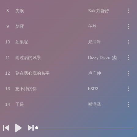
8
失眠
Suki刘舒妤
9
梦哑
任然
10
如果呢
郑润泽
11
雨过后的风景
Dizzy Dizzo (蔡诗芸)
12
刻在我心底的名字
卢广仲
13
忘不掉的你
h3R3
14
于是
郑润泽
15
把回忆拼好给你
王贰浪
16
一半一半
Top Barry