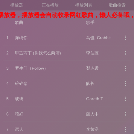
播放器
正在播放
播放列表
歌曲搜索
播放器，播放器会自动收录网红歌曲，懒人必备哦，
歌曲
歌手
1
海屿你
马也_Crabbit
2
甲乙丙丁 (你我怎么两清)
李佳薇
3
罗生门（Follow）
梨冻紧
4
碎碎念
队长
5
玻璃
Gareth.T
6
嗜好
颜人中
7
恋人
李荣浩